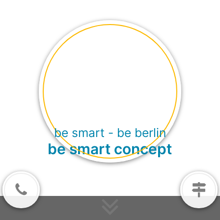
be smart - be berlin
be smart concept
Kontaktiere
Anfahrt
uns