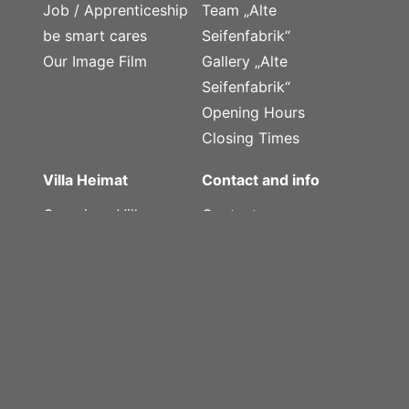
Job / Apprenticeship
Team „Alte
be smart cares
Seifenfabrik“
Our Image Film
Gallery „Alte
Seifenfabrik“
Opening Hours
Closing Times
Villa Heimat
Contact and info
Overview „Villa
Contact
Heimat“
Legal Notice
Team „Villa Heimat“
Privacy Policy
Gallery „Villa Heimat“
Opening Hours
Closing Times
Facebook
Facebook