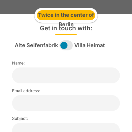
Twice in the center of
Berlin
Get in touch with:
Alte Seifenfabrik
Villa Heimat
Auswahl
treffen
/
Standorte
Name:
Make
/ Location
selection
Alte
Seifenfabrik
Email address:
Villa Heimat
Subject: